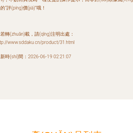
的“評(píng)價(jià)”哦！
若轉(zhuǎn)載，請(qǐng)注明出處：
tp://www.sddaku.cn/product/31.html
新時(shí)間：2026-06-19 02:21:07