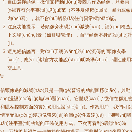
自由選擇頭像
：微信支持動(dòng)漫圖片作為頭像，只要內
(nèi)容符合平臺(tái)規(guī)范（不涉及侵權(quán)、暴力或
內(nèi)容），就不會(huì)觸發(fā)任何異常標(biāo)記。
注意功能提示
：若頭像旁出現(xiàn)減號(hào)，請(qǐng)檢
下文場(chǎng)景（如群聊管理），而非頭像本身的設(shè)
(jì)。
避免輕信謠言
：對(duì)于網(wǎng)絡(luò)流傳的“頭像玄學
(xué)”，應(yīng)以官方功能說(shuō)明為準(zhǔn)，理性使
交工具。
##
信頭像邊的減號(hào)只是一個(gè)普通的功能圖標(biāo)，與動
dòng)漫設(shè)計(jì)無(wú)關(guān)。它體現(xiàn)了微信在群組
和隱私控制方面的實(shí)用性設(shè)計(jì)。作為用戶，我們可
情享受動(dòng)漫頭像帶來(lái)的個(gè)性表達(dá)，同時(shí)關
guān)注平臺(tái)功能的正確使用方式。下次再看到減號(hào)時
shí)，不妨將其視為一種便捷的操作提示，而非對(duì)頭像風(fēng