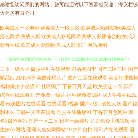
感谢您访问我们的网站，您可能还对以下资源感兴趣：海安栏铰
大药房有限公司
欧美成人一区电影|欧美成人一区三区|欧美成人怡红院|欧美成人
淫色网|欧美成人影|欧美成人影视网|欧美成人影视综合|欧美成人
影音在线|欧美成人影院|欧美成人影院91
网站地图
日本一级大片
微拍福利在线观看
91香蕉APP
国产二区三区
国产
欧美人妖调教 91福利精选 国产91尤物视频网址 加勒比东京热伊人 久久草视
精品性
乱伦种子
美国伦理大片
国产二区在线观看
美女伦理视频
频福利 免费国产视频 殴美日BB 日韩中文亚洲丝袜综合 亚洲婷日韩欧美 91
福利偷拍小视频
91社区国产
丁香五月天堂
欧美变态一区
国产
综合在线观看
国产免费一级片
福利视频资源站
成人午夜在线观
爱啪 91大神论理少妇 91社在线 黃色軟件香蕉 91大神传媒视频 91精品老司
看
欧美图片在线观看
在线观看h视频
国产a级0
变性人妖
国产福
利永久
日韩中文字幕观看
足交在线播放91
丁香五月色网站
黄
机 91看片永久免费看 AV日韩黄色网址 操色国产综合 丁香在线一区二区三区
色3级抢网站
国产一区二区
日本一级婬片
久久免费手机视频
学
生妹Av网站
亚洲人成免费网站
91大神自拍
福利片在线观看
国
精品免费电影伦理 日本成人天堂在线 三级全黄在线观看视频 五月花天堂 亚