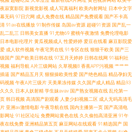
视频
超碰吃瓜
久草涩涩
最新在线A片网址
黄色视屏网站
欧美午
夜寂寞影院
新视觉影视
成人写真福利
欧美内射网址
日本中文字
院 日本亚洲天堂日本国产 亚洲BBw内射 91色情 久久啊九九 欧州不卡视频
幕无码
97日穴网
成人免费在线
精品国产免费观看
国产不卡高
清
91av在线播放
91制作传媒
岛国av资源
超碰91资源
国产乱一
探花对白清晰 91久久视频 东方av最新网址 麻豆成人AV影视 日韩无码TV 亚
乱二乱三
日韩美女直播
91尤物69
蜜桃午夜激情
免费伦理电影
日本电影伦理片
黄瓜视频成人
性爱婷婷
爱豆在线看
麻豆影院爱
洲精品无码二区三区 91国产高清视频 91晚间福利社 超碰在线人人91 狠狠干
爱
成人软件视频
午夜宅男在线
91专区在线
狠狠干欧美
国产三
天天干 欧美另类www 亚洲免费蜜桃 91海角原创 91新网址 国产一A一a
级国产
国产欧美日韩在线
97五月天婷婷
日韩在线网
91福利社
视频
福利导航
A片三级网站
久草视频8
香蕉APP污视频
艹艹艹
插逼
国产精品五月天
狠狠操欧美性爱
国产绝色精品
精品孕妇无
码视频
午夜A片三级片
天美果冻传媒
久久国产成人精品
精品93
久久久
日本人妖射精
学生妹avav
国产熟女视频在线
乱伦第一
页
韩日视频
高清国产剧观看
人妻少妇视频二区
成人无码高清毛
片
亚洲av激情电影
午夜导航在线
国内主播第一页
国产高清电
影网址
91社区论坛
免费网站黄色在线
久久偷拍高清亚洲
91午
夜在线免费
亚洲精品第五页
麻豆网站在线观看
91精选国产
国