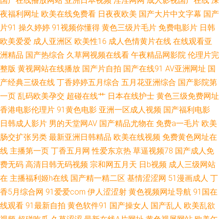
国产在线播放网站
亚洲日本视频
淫淫网网
成人影视国产在线
深
夜福利网址
欧美在线免费看
日夜夜欧美
国产大片中文字幕
国产
源网 极品久久 免费肏屄 深爱婷婷五月天 91黑丝美女在线诱惑观看 91最新视
片91
操久婷婷
91视频你懂得
黄色三级片毛片
免费电影片
日韩
欧美爱爱
成人亚洲区
欧美性16
成人色情黄片在线
在线观看亚
频在线观看 国产玖玖精品 日韩三级视频 宅男看片网站 91国产自慰 99超碰在
洲精品
国产热综合
久草网视频在线看
午夜精品网影院
伦理片完
线天堂 国产久久伊人 日韩有骂码中文字幕 91豆花网站在线视频 肏屄网止 黑
整版
黄视网站在线播放
国产片自拍
国产在线91
AV亚洲网址
国
产经典三级在线
丁香婷婷五月综合
五月花亚洲综合
国产影院第
料国产第一页吃 在线啊v 91熟妇 肏屄在线看 国产香蕉在线视频 人人摸人人
一页
乱码欧美孕交
超碰在线艹
日本在线护士
黄色三级免费网址
香港电影伦理片
91黄色电影
亚洲一区成人视频
国产福利电影
爽 先锋资源AV网 91成人影 91苹果tv Av高清在线观看 黑丝尤物在线视频 色
日韩成人影片
男的天堂网AV
国产精品尤物在
免费a一毛片
欧美
肠交扩张另类
最新亚洲日韩精品
欧美在线视频
免费黄色网址在
伦五月天 91成人天蚕 91人妻字幕 肏屄五月天 国产精品福利专区传媒 日韩久
线
主播第一页
丁香五月网
性爱东京热
草逼视频78
国产成人免
费无码
高清日韩无码视频
宗和网五月天
日b视频
成人三级网站
久一区二区蜜桃 亚洲色第一页人妻女 91视屏黄色 www69男人天堂 蜜桃成人
在
主播福利姬h在线
国产精一精二区
基情涩涩网
51漫画成人
丁
福利视频 亚州精品无码二区 91传播媒mv 久久亚洲天堂 日本v韩国v欧洲 午
香5月综合网
91爱爱com
伊人涩涩射
黄色视频网址导航
91国在
线观看
91最新自拍
黄色软件91
国产操女人
国产乱人
欧美乱欲
夜色网站 91c在线 91热爆在线视频 国产精品久久精品久久 老司机精品福利