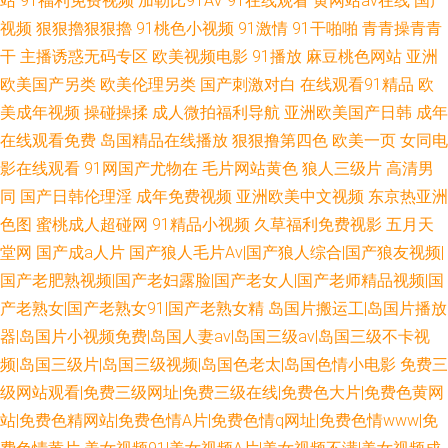
站
91福利免费视频
加勒比91AV
91在线观看
黄网站av在线
国产
视频
狠狠擼狠狠擼
91桃色小视频
91激情
91干啪啪
青青操青青
干
主播诱惑无码专区
欧美视频电影
91播放
麻豆桃色网站
亚洲
欧美国产另类
欧美伦理另类
国产刺激对白
在线观看91精品
欧
美成年视频
操碰操揉
成人微拍福利导航
亚洲欧美国产日韩
成年
在线观看免费
岛国精品在线播放
狠狠撸第四色
欧美一页
女同电
影在线观看
91网国产尤物在
毛片网站黄色
狼人三级片
高清男
同
国产日韩伦理淫
成年免费视频
亚洲欧美中文视频
东京热亚洲
色图
蜜桃成人超碰网
91精品小视频
久草福利免费视影
五月天
堂网
国产成a人片
国产狼人毛片Av|国产狼人综合|国产狼友视频|
国产老肥熟视频|国产老妇露脸|国产老女人|国产老师精品视频|国
产老熟女|国产老熟女91|国产老熟女精
岛国片搬运工|岛国片播放
器|岛国片小视频免费|岛国人妻av|岛国三级av|岛国三级不卡视
频|岛国三级片|岛国三级视频|岛国色老太|岛国色情小电影
免费三
级网站观看|免费三级网址|免费三级在线|免费色大片|免费色黄网
站|免费色精网站|免费色情A片|免费色情q网址|免费色情www|免