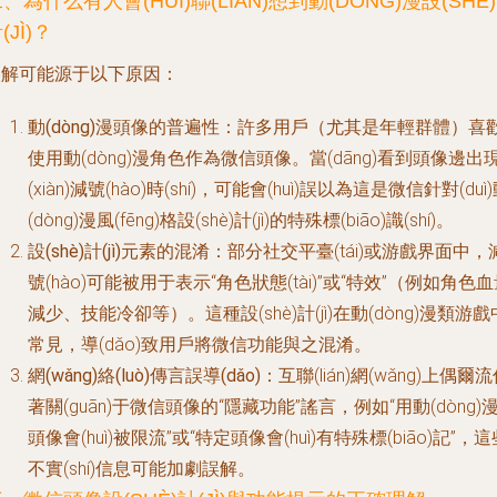
、為什么有人會(HUÌ)聯(LIÁN)想到動(DÒNG)漫設(SHÈ)
(JÌ)？
誤解可能源于以下原因：
動(dòng)漫頭像的普遍性
：許多用戶（尤其是年輕群體）喜
使用動(dòng)漫角色作為微信頭像。當(dāng)看到頭像邊出
(xiàn)減號(hào)時(shí)，可能會(huì)誤以為這是微信針對(duì
(dòng)漫風(fēng)格設(shè)計(jì)的特殊標(biāo)識(shí)。
設(shè)計(jì)元素的混淆
：部分社交平臺(tái)或游戲界面中，
號(hào)可能被用于表示“角色狀態(tài)”或“特效”（例如角色
減少、技能冷卻等）。這種設(shè)計(jì)在動(dòng)漫類游戲
常見，導(dǎo)致用戶將微信功能與之混淆。
網(wǎng)絡(luò)傳言誤導(dǎo)
：互聯(lián)網(wǎng)上偶爾
著關(guān)于微信頭像的“隱藏功能”謠言，例如“用動(dòng)
頭像會(huì)被限流”或“特定頭像會(huì)有特殊標(biāo)記”，這
不實(shí)信息可能加劇誤解。