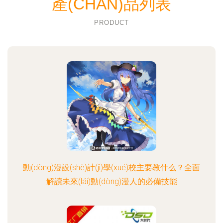
產(CHǍN)品列表
PRODUCT
動(dòng)漫設(shè)計(jì)學(xué)校主要教什么？全面
解讀未來(lái)動(dòng)漫人的必備技能