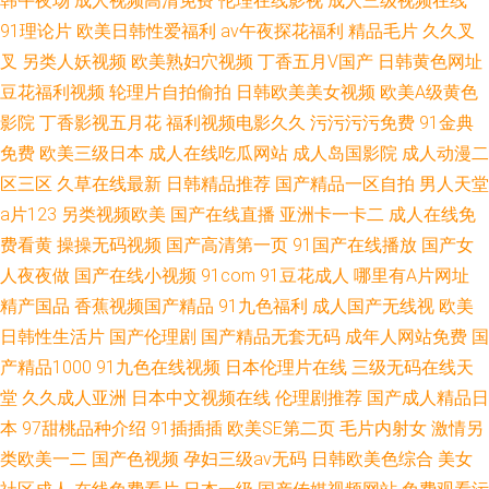
韩午夜场
成人视频高清免费
伦理在线影视
成人三级视频在线
91理论片
欧美日韩性爱福利
av午夜探花福利
精品毛片
久久叉
叉
另类人妖视频
欧美熟妇穴视频
丁香五月V国产
日韩黄色网址
豆花福利视频
轮理片自拍偷拍
日韩欧美美女视频
欧美A级黄色
影院
丁香影视五月花
福利视频电影久久
污污污污免费
91金典
免费
欧美三级日本
成人在线吃瓜网站
成人岛国影院
成人动漫二
区三区
久草在线最新
日韩精品推荐
国产精品一区自拍
男人天堂
a片123
另类视频欧美
国产在线直播
亚洲卡一卡二
成人在线免
费看黄
操操无码视频
国产高清第一页
91国产在线播放
国产女
人夜夜做
国产在线小视频
91com
91豆花成人
哪里有A片网址
精产国品
香蕉视频国产精品
91九色福利
成人国产无线视
欧美
日韩性生活片
国产伦理剧
国产精品无套无码
成年人网站免费
国
产精品1000
91九色在线视频
日本伦理片在线
三级无码在线天
堂
久久成人亚洲
日本中文视频在线
伦理剧推荐
国产成人精品日
本
97甜桃品种介绍
91插插插
欧美SE第二页
毛片内射女
激情另
类欧美一二
国产色视频
孕妇三级av无码
日韩欧美色综合
美女