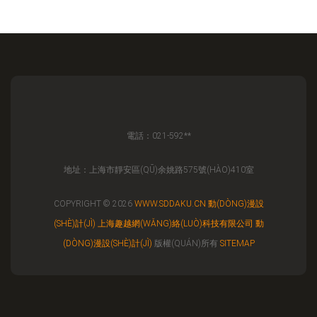
電話：021-592**
地址：上海市靜安區(QŪ)余姚路575號(HÀO)410室
COPYRIGHT © 2026
WWW.SDDAKU.CN
動(DÒNG)漫設
(SHÈ)計(JÌ)
上海趣越網(WǍNG)絡(LUÒ)科技有限公司
動
(DÒNG)漫設(SHÈ)計(JÌ)
版權(QUÁN)所有
SITEMAP