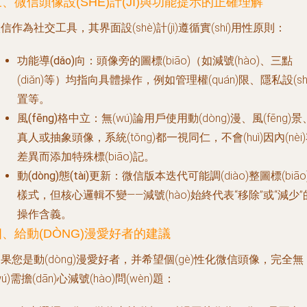
、微信頭像設(SHÈ)計(JÌ)與功能提示的正確理解
信作為社交工具，其界面設(shè)計(jì)遵循實(shí)用性原則：
功能導(dǎo)向
：頭像旁的圖標(biāo)（如減號(hào)、三點
(diǎn)等）均指向具體操作，例如管理權(quán)限、隱私設(sh
置等。
風(fēng)格中立
：無(wú)論用戶使用動(dòng)漫、風(fēng)景
真人或抽象頭像，系統(tǒng)都一視同仁，不會(huì)因內(nèi
差異而添加特殊標(biāo)記。
動(dòng)態(tài)更新
：微信版本迭代可能調(diào)整圖標(biāo
樣式，但核心邏輯不變——減號(hào)始終代表“移除”或“減少”
操作含義。
四、給動(DÒNG)漫愛好者的建議
果您是動(dòng)漫愛好者，并希望個(gè)性化微信頭像，完全無
wú)需擔(dān)心減號(hào)問(wèn)題：