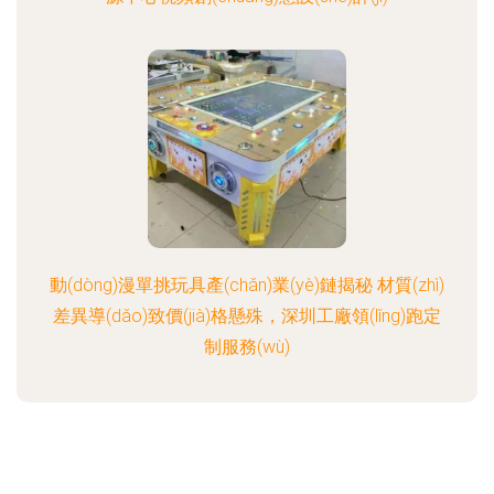
動(dòng)漫單挑玩具產(chǎn)業(yè)鏈揭秘 材質(zhì)
差異導(dǎo)致價(jià)格懸殊，深圳工廠領(lǐng)跑定
制服務(wù)