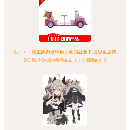
動(dòng)漫主題與玻璃鋼工藝的融合 打造兒童游樂
(lè)場(chǎng)的全新互動(dòng)體驗(yàn)