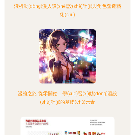
淺析動(dòng)漫人設(shè)設(shè)計(jì)與角色塑造藝
術(shù)
漫繪之路 從零開始，學(xué)習(xí)動(dòng)漫設
(shè)計(jì)的基礎(chǔ)元素