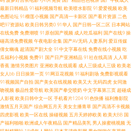
码
波多野吉依电影
小h片免费
国产精品色色视屏
国产午夜成人
最新日韩精品
91福利视频导航
欧美喷水影院
91爱爱视频
欧美
视频 91国产老熟女打炮自拍 91视屏免费网址 99超碰福利导航 www超碰蜜
色图论坛
91榴莲小视频
国产高清一卡新区
国产看片资源
二色
吧97资源站
欧美日韩另类0
91华人
国产日韩一区二区
日本网站
桃 成人精品网 福利偷拍导航 九一色色 欧美性爱成人区第一页 色五月丁香激
在线免费
免费潮喷
91原创国产视频
成人吃瓜福利
国产在线9
操
情播播网 亚洲黄色AV男人天堂 91she在线观看 91黄色传媒 91人妻黑丝观看
碰高清免费视频
午夜电影全集
国产AV无码
人妻系列
爱豆传媒
倩女幽魂
超清国产剧大全
91中文字幕在线
免费在线小视频
吃
91熊猫免费看黄 97mm美眉福利视频 久久国产秒 欧美性爱久久 婷婷国产福
瓜福利小视频
免费91
国产日产亚洲精品
91社在线高清
人人草
香蕉
激情另类图片
亚洲欧美在线观看
成人三级成人三级
欧美老
利 亚洲AV东方在线 影音先峰va资源 91v国产精品酒视频 91秒拍视频福利 AV
女人bb
日日操第一页
91网豆花视频
91福利剧场
免费影视观看
91视频国产自拍
国产美女在线视频
欧美又大
无码四虎
女同激
福利姬在线 久1免费视频 青青草原成人在线免费 涩五月婷婷 一级av91日韩
吻视频
极品性爱导航
欧美国产拳交喷奶
中文字幕第三页
超碰成
91国产性交在线观看 91青娱乐福利视频 91熟女露脸视频 大香蕉99热 老牛
人影视
欧美日韩中文一区
手机看片1204
91色快播
福利撸影院
激情五月天国产
综合网五月天
美女主播青草
国产高清不卡视频
av综合资源站 日本黄色高清视频网站 影音先锋久久资源 91传媒入口 91九色
四虎影视
欧美一区在线
操碰视频
五月天婷婷欧美
欧美大BB
国
产福利啪啪
欧洲成人午夜精品
国产精品美乳
男人操蜜桃视频
无
蝌蚪人妻 91深夜福利在线网站 www91在线视频 岛国搬运工首页97 九九热