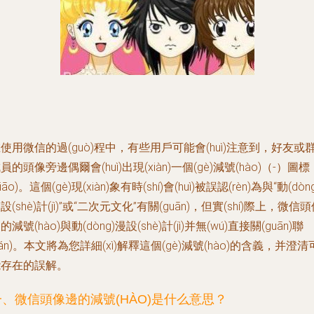
使用微信的過(guò)程中，有些用戶可能會(huì)注意到，好友或
員的頭像旁邊偶爾會(huì)出現(xiàn)一個(gè)減號(hào)（-）圖標
biāo)。這個(gè)現(xiàn)象有時(shí)會(huì)被誤認(rèn)為與“動(dòng
設(shè)計(jì)”或“二次元文化”有關(guān)，但實(shí)際上，微信
的減號(hào)與動(dòng)漫設(shè)計(jì)并無(wú)直接關(guān)聯
lián)。本文將為您詳細(xì)解釋這個(gè)減號(hào)的含義，并澄清
能存在的誤解。
一、微信頭像邊的減號(HÀO)是什么意思？