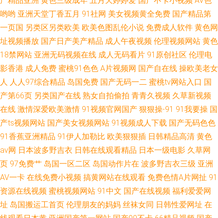
产精品亚洲
黄色三级成年
五月天婷婷爱
国产不卡小视频
AV色
哟哟
亚洲天堂丁香五月
91社网
美女视频黄全免费
国产精品第
一页国
另类区另类欧美
欧美色图乱伦小说
免费成人软件
黄色网
址视频播放
国产日产美产精品
成人午夜视频
伦理视频网站
黄色
18禁网站
亚洲无码视频在线
成人无码看片
91原创社区
伦理电
影香港
成人免费
蜜桃91色色
A片视频网
国产自在线
操欧美老女
人
人人97综合精品
岛国免费
国产无码一二
蜜桃tv网站入口
国
产第66页
另类国产在线
熟女自拍偷拍
青青久视频
久草新视频
在线
激情深爱欧美激情
91视频官网国产
狠狠操-91
91我要操
国
产ts视频网站
国产美女视频网站
91视频成人下载
国产无码色色
91香蕉亚洲精品
91伊人加勒比
欧美狠狠插
日韩精品高清
黄色
av网
日本波多野吉衣
日韩在线观看精品
日本一级电影
久草网
页
97免费艹
岛国一区二区
岛国动作片在
波多野吉衣三级
亚洲
AV一卡
在线免费小视频
搞黄网站在线观看
免费色情A片网扯
91
资源在线视频
蜜桃视频网站
91中文
国产在线视频
福利爱爱网
址
岛国搬运工首页
伦理朋友的妈妈
丝袜女同
日韩性爱网址
在