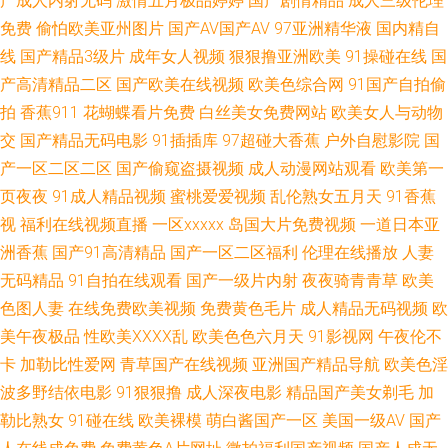
产成人内射无码
激情五月极品婷婷
国产剧情精品
成人三级伦理
免费
偷怕欧美亚州图片
国产AV国产AV
97亚洲精华液
国内精自
洲综合小说网 伊人影院婷婷久久 91夫妻成人 91地址在线导航黑料 丁香亚洲
线
国产精品3级片
成年女人视频
狠狠撸亚洲欧美
91操碰在线
国
色五月 日韩午夜精品 婷婷五月天激情文学 五月天青青草成人在线 香蕉TV在
产高清精品二区
国产欧美在线视频
欧美色综合网
91国产自拍偷
拍
香蕉911
花蝴蝶看片免费
白丝美女免费网站
欧美女人与动物
线资源网 性交影院 五月天婷婷欧美九区 亚洲av成人电影不卡 亚洲日本黄色
交
国产精品无码电影
91插插库
97超碰大香蕉
户外自慰影院
国
产一区二区二区
国产偷窥盗摄视频
成人动漫网站观看
欧美第一
小说网 1024视频导航 午夜福利宅女 影音先锋操你av在线 91cn中文字幕在线
页夜夜
91成人精品视频
蜜桃爱爱视频
乱伦熟女五月天
91香蕉
视
福利在线视频直播
一区xxxxx
岛国大片免费视频
一道日本亚
91n在线国产对白 91白虎福利视频 91久久极品影视 91色资源站 91综合娱乐
洲香蕉
国产91高清精品
国产一区二区福利
伦理在线播放
人妻
在线 97超鹏欧美 成人免费视 豆花91熟女 国产色性日韩 狼人香蕉影院 久久
无码精品
91自拍在线观看
国产一级片内射
夜夜骑青青草
欧美
色图人妻
在线免费欧美视频
免费黄色毛片
成人精品无码视频
欧
午夜国产精 老湿AV 欧美日韩久久视频 日韩超碰手机福利 三级免费黄色 四虎
美午夜极品
性欧美ⅩⅩⅩⅩ乱
欧美色色六月天
91影视网
午夜伦不
卡
加勒比性爱网
青草国产在线视频
亚洲国产精品导航
欧美色淫
视屏 五月婷婷欧美色日韩 91福利版 91肛交 91官网视频在线播放 91视频色
波多野结依电影
91狠狠撸
成人深夜电影
精品国产美女剃毛
加
勒比熟女
91碰在线
欧美裸模
萌白酱国产一区
美国一级AV
国产
色 91亚洲1P 超碰成人91 午夜私人 黄色电影五月天 91狼友社在线观看 精品