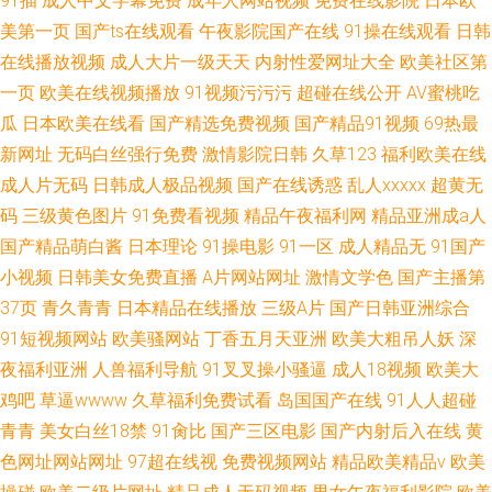
91插
成人中文字幕免费
成年人网站视频
免费在线影院
日本欧
美第一页
国产ts在线观看
午夜影院国产在线
91操在线观看
日韩
在线播放视频
成人大片一级天天
内射性爱网址大全
欧美社区第
一页
欧美在线视频播放
91视频污污污
超碰在线公开
AV蜜桃吃
瓜
日本欧美在线看
国产精选免费视频
国产精品91视频
69热最
新网址
无码白丝强行免费
激情影院日韩
久草123
福利欧美在线
成人片无码
日韩成人极品视频
国产在线诱惑
乱人xxxxx
超黄无
码
三级黄色图片
91免费看视频
精品午夜福利网
精品亚洲成a人
国产精品萌白酱
日本理论
91操电影
91一区
成人精品无
91国产
小视频
日韩美女免费直播
A片网站网址
激情文学色
国产主播第
37页
青久青青
日本精品在线播放
三级A片
国产日韩亚洲综合
91短视频网站
欧美骚网站
丁香五月天亚洲
欧美大粗吊人妖
深
夜福利亚洲
人兽福利导航
91叉叉操小骚逼
成人18视频
欧美大
鸡吧
草逼wwww
久草福利免费试看
岛国国产在线
91人人超碰
青青
美女白丝18禁
91肏比
国产三区电影
国产内射后入在线
黄
色网址网站网址
97超在线视
免费视频网站
精品欧美精品v
欧美