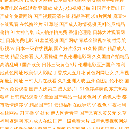
码射精网站
18成年人网站
日本高清电影网
男女啪啪午夜视频
免费电影在线观看
亚洲ab
成人少妇视频导航
91国产小青蛙
国
视 青青草原成人在线免费 亚洲精品福利午夜导航 91极品福利 91中韩大片 变
产成年免费网站
国产视频高清在线
精品香蕉
求a片网址
麻豆tv
在线观看
在线撸丝片
91草碰
国产成人激情视频
黑料吃瓜精品
态另类av 东方av在线3 国产欧美伊人 日韩亚洲欧美综合在线 一区二区不卡国
偷拍
91大神合集
成人拍拍拍免费
香港伦理剧
日韩大片观看网
产 91激情乱伦 国产伪娘在线 香蕉免费视频导航 91AV国产精品 91精品国产
址
日韩免费电影
91羞羞视频
国产网站
青草全福视在线
性导航
影视AV
日本一级在线视频
国产好片浮力
91久操
国产精品成人
91久久 91视频91自 福利av超碰 久久伊人久久91 日本精品久久青青传媒 影
在线
精品免费看
人人看操碰
午夜伦理电影网
久久国自产拍精品
高清乱码0
国产欧美
日韩三级黄色A片
伦理电影亚洲国产
福利
音AV小说 91传媒视频在线看 91麻豆桃色免费看 91网页视频入口在线观看
姬黄色网址
欧美伊人影院
丁香成人五月花
黄色网网址女
久草视
频最新网址
日韩大片在线看
久久亚洲人成
亚州色图乱伦小说
国
国产精品男女 日本啊v在线视频 91n在线网页免费 91视频在线观看网 福利合
产va免费观看
国产人妖第二
成人影片h
91色婷婷瑟色
东京热狠
狠草
日韩精品观看
91最新国产精品
一级黄色网
91色色人妻
都
集导航 海角肏逼 久久嫩草精品视频 欧美日韩黄页免费 日韩三极 91n视频首
市激情婷婷
91精品国产91
云涩福利在线导航
91视色
午夜福利
页入口 91免费视屏大全 91在线综合第一页 97人妻人人操人人爽 国产草草草
在线网站
91直播
91处女
伊人网青青草
国产又爽又黄又无
久草
福利资源网
东方成人在线
国产一级免费大片
成年免费视频网站
久久www 久久超碰人人操 欧美午夜久久婷婷 91国内免费在线视频 av先锋资