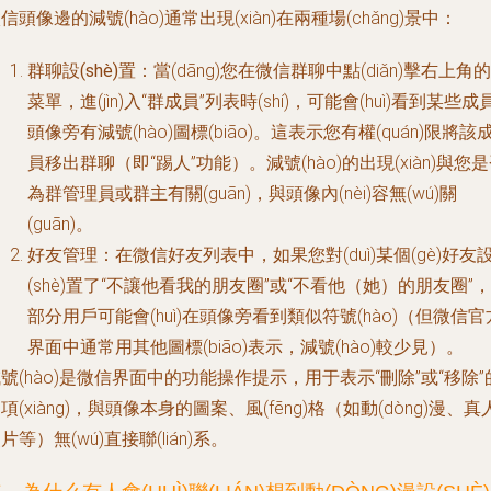
信頭像邊的減號(hào)通常出現(xiàn)在兩種場(chǎng)景中：
群聊設(shè)置
：當(dāng)您在微信群聊中點(diǎn)擊右上角的
菜單，進(jìn)入“群成員”列表時(shí)，可能會(huì)看到某些成
頭像旁有減號(hào)圖標(biāo)。這表示您有權(quán)限將該
員移出群聊（即“踢人”功能）。減號(hào)的出現(xiàn)與您
為群管理員或群主有關(guān)，與頭像內(nèi)容無(wú)關
(guān)。
好友管理
：在微信好友列表中，如果您對(duì)某個(gè)好友
(shè)置了“不讓他看我的朋友圈”或“不看他（她）的朋友圈”，
部分用戶可能會(huì)在頭像旁看到類似符號(hào)（但微信官
界面中通常用其他圖標(biāo)表示，減號(hào)較少見）。
號(hào)是微信界面中的功能操作提示，用于表示“刪除”或“移除”
項(xiàng)，與頭像本身的圖案、風(fēng)格（如動(dòng)漫、真
片等）無(wú)直接聯(lián)系。