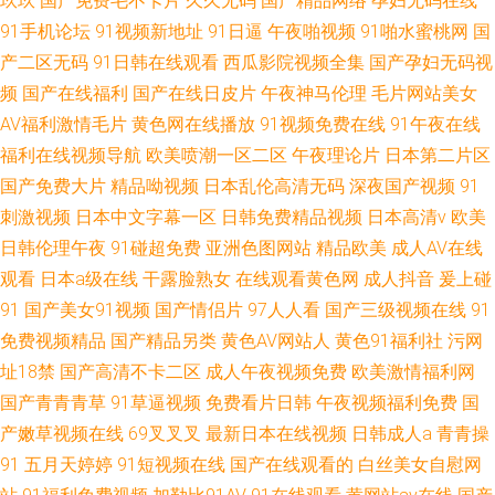
玖玖
国产免费毛不卡片
久久无码
国产精品网络
孕妇无码在线
91手机论坛
91视频新地址
91日逼
午夜啪视频
91啪水蜜桃网
国
产二区无码
91日韩在线观看
西瓜影院视频全集
国产孕妇无码视
频
国产在线福利
国产在线日皮片
午夜神马伦理
毛片网站美女
AV福利激情毛片
黄色网在线播放
91视频免费在线
91午夜在线
福利在线视频导航
欧美喷潮一区二区
午夜理论片
日本第二片区
国产免费大片
精品呦视频
日本乱伦高清无码
深夜国产视频
91
刺激视频
日本中文字幕一区
日韩免费精品视频
日本高清v
欧美
日韩伦理午夜
91碰超免费
亚洲色图网站
精品欧美
成人AV在线
观看
日本a级在线
干露脸熟女
在线观看黄色网
成人抖音
爰上碰
91
国产美女91视频
国产情侣片
97人人看
国产三级视频在线
91
免费视频精品
国产精品另类
黄色AV网站人
黄色91福利社
污网
址18禁
国产高清不卡二区
成人午夜视频免费
欧美激情福利网
国产青青青草
91草逼视频
免费看片日韩
午夜视频福利免费
国
产嫩草视频在线
69叉叉叉
最新日本在线视频
日韩成人a
青青操
91
五月天婷婷
91短视频在线
国产在线观看的
白丝美女自慰网