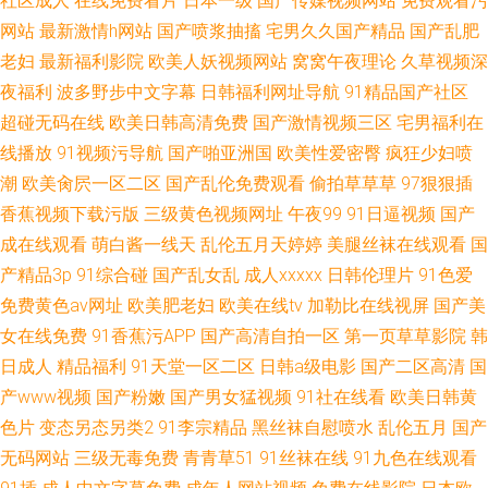
社区成人
在线免费看片
日本一级
国产传媒视频网站
免费观看污
网站
最新激情h网站
国产喷浆抽搐
宅男久久国产精品
国产乱肥
老妇
最新福利影院
欧美人妖视频网站
窝窝午夜理论
久草视频深
夜福利
波多野步中文字幕
日韩福利网址导航
91精品国产社区
超碰无码在线
欧美日韩高清免费
国产激情视频三区
宅男福利在
线播放
91视频污导航
国产啪亚洲国
欧美性爱密臀
疯狂少妇喷
潮
欧美肏屄一区二区
国产乱伦免费观看
偷拍草草草
97狠狠插
香蕉视频下载污版
三级黄色视频网址
午夜99
91日逼视频
国产
成在线观看
萌白酱一线天
乱伦五月天婷婷
美腿丝袜在线观看
国
产精品3p
91综合碰
国产乱女乱
成人xxxxx
日韩伦理片
91色爱
免费黄色av网址
欧美肥老妇
欧美在线tv
加勒比在线视屏
国产美
女在线免费
91香蕉污APP
国产高清自拍一区
第一页草草影院
韩
日成人
精品福利
91天堂一区二区
日韩a级电影
国产二区高清
国
产www视频
国产粉嫩
国产男女猛视频
91社在线看
欧美日韩黄
色片
变态另态另类2
91李宗精品
黑丝袜自慰喷水
乱伦五月
国产
无码网站
三级无毒免费
青青草51
91丝袜在线
91九色在线观看