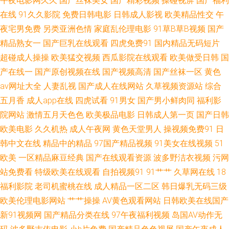
午夜电影网久久
国产丝袜美女
国产精彩视频
操碰视屏
国产福利
在线
91久久影院
免费日韩电影
日韩成人影视
欧美精品性交
午
干老女人com 丰满少妇一区二区 国内一久久 久久福利欧美性 老司机电影院
夜宅男免费
另类亚洲色情
家庭乱伦理电影
91草B草B视频
国产
欧美日韩内射视频 色悠悠中文视频 亚洲日韩一二区 宅男看片网站 91国产亚
精品熟女一
国产巨乳在线观看
四虎免费91
国内精品无码短片
超碰成人操操
欧美猛交视频
西瓜影院在线观看
欧美做受日韩
国
洲视频 91秦先生在线在线 91自视频导航 AVV黄 岛国激情一区 国产精品成人
产在线一
国产原创视频在线
国产视频高清
国产丝袜一区
黄色
av网址大全
人妻乱视
国产成人在线网站
久草视频资源站
综合
久久 91先生无码 99视频免费播放 草久久一区 国产黑丝自慰免费观看 户外露
五月香
成人app在线
四虎试看
91男女
国产男小鲜肉同
福利影
院网站
激情五月天色色
欧美极品电影
日韩成人第一页
国产日韩
出 久久小视频 欧美123首页 涩情av 伊人9988 自拍成人在线一区 91玖玖 97
欧美电影
久久机热
成人午夜网
黄色天堂男人
操视频免费91
日
韩中文在线
精品中的精品
97国产精品视频
91美女在线视频
51
国产在线播放 深夜小视频 九九欧美经典视频 91情网 91永久免费网站 www
欧美
一区精品麻豆经典
国产在线观看资源
波多野洁衣视频
污网
喷水 囯产精品久久99 国产精品熟妇一区二区 激情婷婷激情 久草福利网 麻豆
站免费看
特级欧美在线观看
自拍视频91
91艹艹
久草网在线
18
福利影院
老司机蜜桃在线
成人精品一区二区
韩日爆乳无码三级
羞羞答答 首页国产主播 亚洲一二区人妻 成人午夜无码福利视频 三级久久视
欧美伦理电影网站
艹艹操操
AV黄色观看网站
日韩欧美在线国产
新91视频网
国产精品分类在线
97午夜福利视频
岛国AV动作无
频 午夜福利电影吃瓜 91玖玖 女同网站 福利社区老司机 性交美女 1024精品