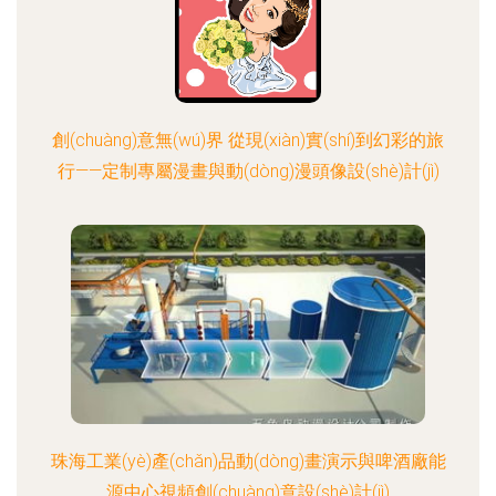
創(chuàng)意無(wú)界 從現(xiàn)實(shí)到幻彩的旅
行——定制專屬漫畫與動(dòng)漫頭像設(shè)計(jì)
珠海工業(yè)產(chǎn)品動(dòng)畫演示與啤酒廠能
源中心視頻創(chuàng)意設(shè)計(jì)