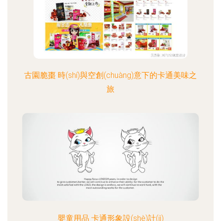
古園脆棗 時(shí)與空創(chuàng)意下的卡通美味之
旅
嬰童用品 卡通形象設(shè)計(jì)