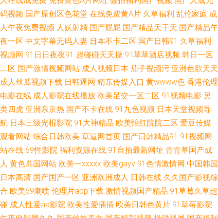
人在线成免费
免费黄色A片网址
微拍福利国产视频
国产人成无
码视频
国产原创区色花堂
在线免费黄A片
久草福利
乱伦家庭
成
福利人妻 蜜桃成人免费网站 日韩综合成人 香蕉视频18日本 无码视频二区 亚
人午夜免费视频
人妖射精
国产屁屁
国产精品天干天
国产精品午
洲日韩肏屄视频 中日韩伦日幕视频 91porn蝌蚪 91shiping在线 91视频在线
夜一区
中文字幕无码人妻
日本不卡二区
国产日韩91
久草福利
视频网
91日日夜夜91
超碰碰天天操
91草草酒店视频
韩日一区
观看免费观看 91尤物新网址 97超逼视频 A草资源在线 www97影院 国产精
二区
国产激情视频网站
成人视频日本
茄子视频污
亚洲色欲天天
成人丝瓜视频下载
日韩逼网
精东传媒入口
黄wwww色
香港伦理
品经典久久 先锋av最新 综合综色网 91N永久看片 99人人干 欧美日韩特黄色
电影在线
成人影院在线播放
欧美足交一区二区
91视频电影
另
类四虎
亚洲东京热
国产不卡在线
91九色视频
日本天堂视频导
成性 欧亚色图999 日本啊v在线视频 人人摸人人爽 日韩日韩日韩日韩日 影视
航
日本三级光棍影院
91大神精品
欧美怡红院院二区
爱豆传媒
观看网站
综合日韩欧美
草逼网首页
国产日韩精品91
91视频网
先锋AV网址 国产第一第二页 国产日韩欧美成人 加勒比性爱资源 九九青青草
站在线
69性影院
福利资源在线
91自拍最新网址
青青草国产成
国内 狼人狠干 久久精c 91豆花在线啪啪视频 91妻人人爽人人看片 91社区色
人
黄色岛国网站
欧美一xxxxx
欧美gayv
91色情激情网
中国韩国
日本高清
国产国产一区
亚洲欧洲成人
日韩在线
久久国产影视综
色网 91熟女中文字幕 www四虎av 国产一二三四 国产在线视频自拍 国产综
合
欧美69潮喷
伦理片app下载
激情视频国产精品
91草莓久草超
碰
成人性爱aa影院
欧美性爱插插
欧美日韩色黄片
91草莓影院
合艹屄片 91麻豆传媒入口网站 91永久免费看 97夫妻超碰 av福利免费 www