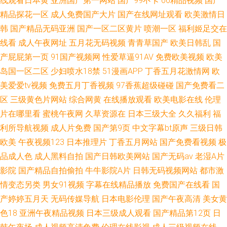
线观看日本黄
亚洲国产第一网站
国产99不卡
66精品视频
国产
精品探花一区
成人免费国产大片
国产在线网址观看
欧美激情日
韩
国产精品无码亚洲
国产一区二区黄片
喷潮一区
福利姬足交在
线看
成人午夜网址
五月花无码视频
青青草国产
欧美日韩乱
国
产屁屁第一页
91国产视频网
性爱草逼91AV
免费欧美视频
欧美
岛国一区二区
少妇喷水18禁
51漫画APP
丁香五月花激情网
欧
美爱爱tv视频
免费五月丁香视频
97香蕉超级碰碰
国产免费看二
区
三级黄色片网站
综合网黄
在线播放观看
欧美电影在线
伦理
片在哪里看
蜜桃午夜网
久草资源在
日本三级大全
久久福利
福
利所导航视频
成人片免费
国产第9页
中文字幕bt原声
三级日韩
欧美
午夜视频123
日本推理片
丁香五月网站
国产免费看视频
极
品成人色
成人黑料自拍
国产日韩欧美网站
国产无码av
老湿A片
影院
国产精品自拍偷拍
牛牛影院A片
日韩无码视频网站
都市激
情变态另类
男女91视频
字幕在线精品播放
免费国产在线看
国
产婷婷五月天
无码传媒导航
日本电影伦理
国产午夜高清
美女黄
色18
亚洲午夜精品视频
日本三级成人观看
国产精品第12页
日