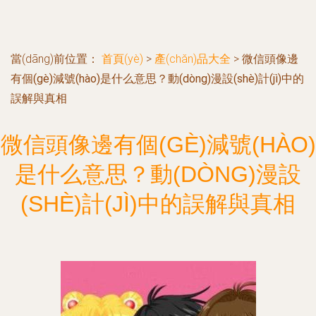
當(dāng)前位置：
首頁(yè)
>
產(chǎn)品大全
>
微信頭像邊
有個(gè)減號(hào)是什么意思？動(dòng)漫設(shè)計(jì)中的
誤解與真相
微信頭像邊有個(GÈ)減號(HÀO)
是什么意思？動(DÒNG)漫設
(SHÈ)計(JÌ)中的誤解與真相