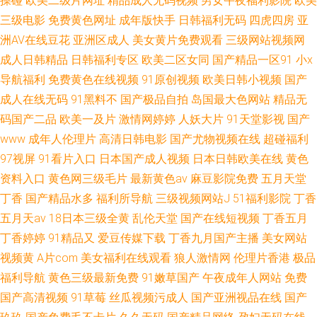
操碰
欧美二级片网址
精品成人无码视频
男女午夜福利影院
欧美
三级电影
免费黄色网址
成年版快手
日韩福利无码
四虎四房
亚
洲AV在线豆花
亚洲区成人
美女黄片免费观看
三级网站视频网
成人日韩精品
日韩福利专区
欧美二区女同
国产精品一区91
小x
导航福利
免费黄色在线视频
91原创视频
欧美日韩小视频
国产
成人在线无码
91黑料不
国产极品自拍
岛国最大色网站
精品无
码国产二品
欧美一及片
激情网婷婷
人妖大片
91天堂影视
国产
www
成年人伦理片
高清日韩电影
国产尤物视频在线
超碰福利
97视屏
91看片入口
日本国产成人视频
日本日韩欧美在线
黄色
资料入口
黄色网三级毛片
最新黄色av
麻豆影院免费
五月天堂
丁香
国产精品水多
福利所导航
三级视频网站J
51福利影院
丁香
五月天av
18日本三级全黄
乱伦天堂
国产在线短视频
丁香五月
丁香婷婷
91精品又
爱豆传媒下载
丁香九月国产主播
美女网站
视频黄
A片com
美女福利在线观看
狼人激情网
伦理片香港
极品
福利导航
黄色三级最新免费
91嫩草国产
午夜成年人网站
免费
国产高清视频
91草莓
丝瓜视频污成人
国产亚洲视品在线
国产