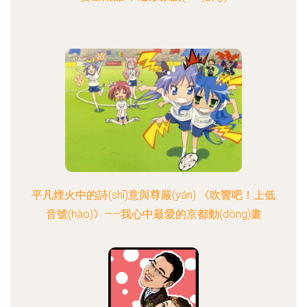
平凡煙火中的詩(shī)意與尊嚴(yán) 《吹響吧！上低
音號(hào)》——我心中最愛的京都動(dòng)畫